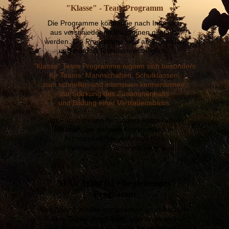
"Klasse" - Team Programm
Die Programme können je nach Intension
aus verschiedenen Bausteinen gestaltet
werden. Die Programme sind ab 3 Stunden
und mind. 8 Teilnehmern möglich.
"Klasse" Team Programme eignen sich besonders
für Teams, Mannschaften, Schulklassen,
zum schnellen und
intensiven kennenlernen,
zur Stärkung des Zusammenhalts
und Bildung einer Vertrauensbasis.
Im Focus stehen besonders kooperative
Aktionen, bei dehnen Kommunikation,
Achtsamkeit, gegenseitige Hilfe
und Vertrauen die Schwerpunkte sind.
NEU: Schuljahr begleitendes
Programm
Die Ziele & Inhalte entsprechen grundsätzlich
dem Tages- Programm, allerdings wird
das Programm in 6 - 8 Blöcke aufgeteilt.