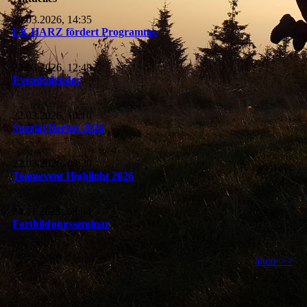
28.03.2026, 14:35
LK HARZ fördert Programme
22.03.2026, 12:48
Eventkalender
22.03.2026, 10:10
Spezial Herbst 2026
22.03.2026, 08:30
Teamevent Highlight 2026
24.11.2025, 08:34
Fortbildungsseminar
ältere >>