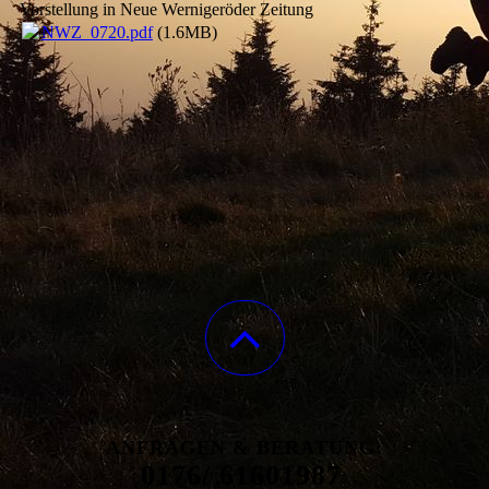
Vorstellung in Neue Wernigeröder Zeitung
NWZ_0720.pdf
(1.6MB)
ANFRAGEN & BERATUNG:
0176/ 61601987