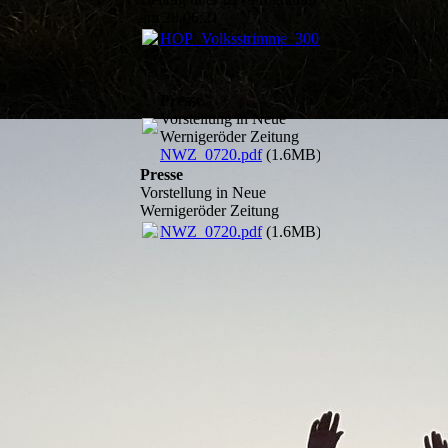
am 28.06.21
HOP_Volksstrimme_300621.pdf
(1020.34K
Presse
Vorstellung in Neue
Wernigeröder Zeitung
NWZ_0720.pdf
(1.6MB)
Presse
Vorstellung in Neue
Wernigeröder Zeitung
NWZ_0720.pdf
(1.6MB)