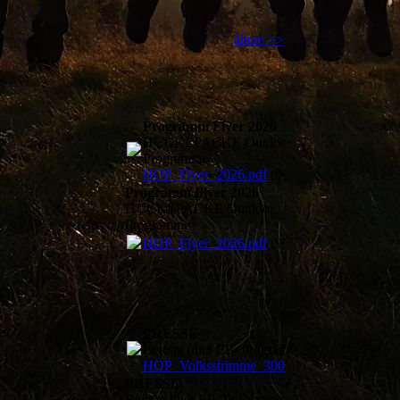
ältere >>
Programm Flyer 2026
HUCKEPACKE Outdoor
Programme
HOP_Flyer_2026.pdf
(992.09KB)
Programm Flyer 2026
HUCKEPACKE Outdoor
Programme
HOP_Flyer_2026.pdf
(992.09KB)
PRESSE
Beitrag über EP- Programm am 28.06.21
HOP_Volksstrimme_300621.pdf
(1020.34K
PRESSE
Beitrag über EP- Programm