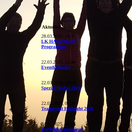
Aktuelles
28.03.2026, 14:35
LK HARZ fördert
Programme
22.03.2026, 12:48
Eventkalender
22.03.2026, 10:10
Spezial Herbst 2026
22.03.2026, 08:30
Teamevent Highlight 2026
24.11.2025, 08:34
Fortbildungsseminar