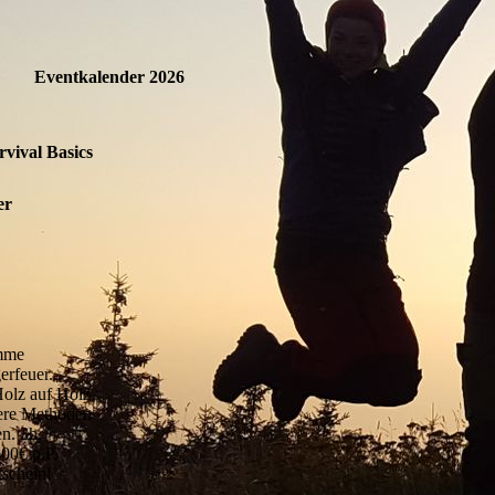
Eventkalender 2026
vival Basics
er
amme
feuer...
Holz auf Holz
ere Methoden
n. 3h,
,00€ p.P.
schein!