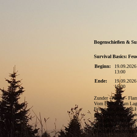
Bogenschießen & Sur
Survival Basics: Feu
Beginn:
19.09.2026
13:00
Ende:
19.09.2026
16:00
Zunder - Funke - Fl
Vom Funken zum Lager
Feuerstein, Bowdrill 
und verschiedene and
zum selbst ausprobiere
Teilnehmer / Preis: 99
Auch als Geschenkgut