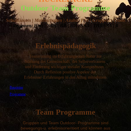
Outdoor Team Programme
Schulklassen | Mannschaften | Azubis/ FSJ | Gruppen | Teams
Regionen: Harz | NDS | HB | HH | SAA | THR | SA | B
Erlebnispädagogik
Teamtraining im Erfahrungsraum Natur zur
Stärkung der Gemeinschaft, des Selbstvertrauens
und Förderung wichtiger sozialer Kompetenzen.
Durch Reflexion positive Aspekte der
Erlebnisse/
Erfahrungen in den Alltag mitnehmen.
Bausteine
Programme
Team Programme
Gruppen und Team Outdoor- Programme
sind
bewegungs-u. erlebnisorientiert und können aus