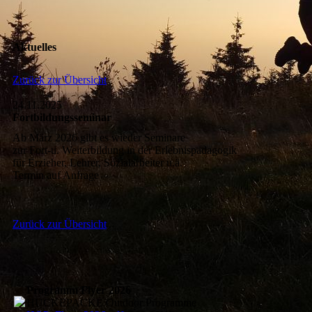
Aktuelles
Zurück zur Übersicht
24.11.2025
Fortbildungsseminar
Ab März 2026 gibt es wieder Seminare
zur Fort-u. Weiterbildung in der Erlebnispädagogik
für Erzieher, Lehrer, Sozialarbeiter u.ä.
Termin auf Anfrage
Zurück zur Übersicht
Programm Flyer 2026
HUCKEPACKE Outdoor Programme