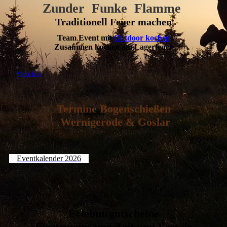
Zunder Funke Flamme
Traditionell Feuer machen
Team Event mit
Outdoor kochen
Zusammen kochen am Lagerfeuer
Mehr Info
Termine Bogenschießen
Wernigerode & Goslar
Eventkalender 2026
Erlebnisgutscheine
für gemeinsame Zeit und Freude